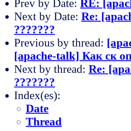
Prev by Date:
RE: [apac
Next by Date:
Re: [apac
???????
Previous by thread:
[apa
[apache-talk] Как ск 
Next by thread:
Re: [apa
???????
Index(es):
Date
Thread