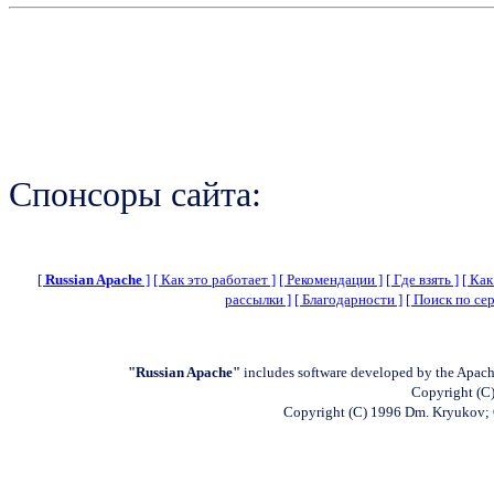
Спонсоры сайта:
[
Russian Apache
]
[ Как это работает ]
[ Рекомендации ]
[ Где взять ]
[ Как
рассылки ]
[ Благодарности ]
[ Поиск по сер
"Russian Apache"
includes software developed by the Apach
Copyright (C)
Copyright (C) 1996 Dm. Kryukov;