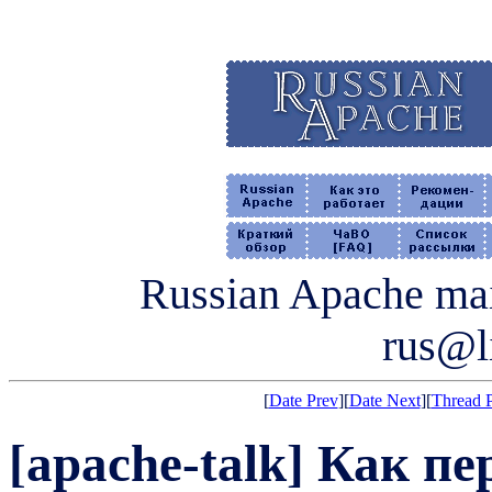
Russian Apache mail
rus@li
[
Date Prev
][
Date Next
][
Thread 
[apache-talk] Как п