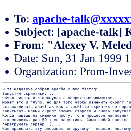
To
:
apache-talk@xxxxx
Subject
:
[apache-talk]
From
:
"Alexey V. Mele
Date: Sun, 31 Jan 1999 
Organization: Prom-Inves
Я тт недавеча собрал apache с mod_fastcgi

Запустил скриптики....

Начал писать и столкнулся с неприятным моментом....

Может это и глупо, но для того чтобы изменить скрипт пр
останавливать апач(так как с lockfile скриптик не переп
записывать новый скрипт взамен старого и снова запускат
Когда пишешь на сишнике прогу, то в процессе написания 
откомпилишь, раз 50-т ее запустишь. Само собой понятно 
перегружать сервер :(....

Как проделать эту операцию по другому - незнаю, поэтому