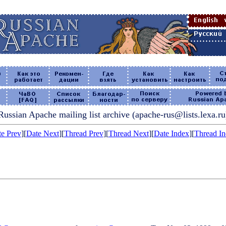
Russian Apache mailing list archive (apache-rus@lists.lexa.ru
e Prev
][
Date Next
][
Thread Prev
][
Thread Next
][
Date Index
][
Thread I