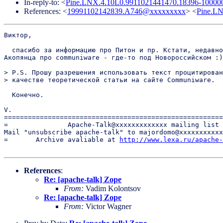
In-reply-to: <
Pine.LNX.4.10L0.9911021441470.18396-1000
References: <
19991102142839.A746@xxxxxxxxx
> <
Pine.L
Виктор,

  спасибо за информацию про Питон и пр. Кстати, недавно
Акопянца про communiware - где-то под Новороссийском :)

> P.S. Прошу разрешения использовать текст процитирован
> качестве теоретической статьи на сайте Communiware.

  Конечно.

V.

=======================================================
=               Apache-Talk@xxxxxxxxxxxxx mailing list 
Mail "unsubscribe apache-talk" to majordomo@xxxxxxxxxxx
=       Archive avaliable at 
http://www.lexa.ru/apache-
References
:
Re: [apache-talk] Zope
From:
Vadim Kolontsov
Re: [apache-talk] Zope
From:
Victor Wagner