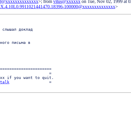
00@xxxxxxxxxxxxxx
>; from
vitus@xxxxxx
on Tue, Nov 02, 1999 at 
NX.4.10L0.9911021441470.18396-100000@xxxxxxxxxxxxxx
>
 слышал доклад 

ного письма в

======================

                     =

xx if you want to quit.

talk
                 =
