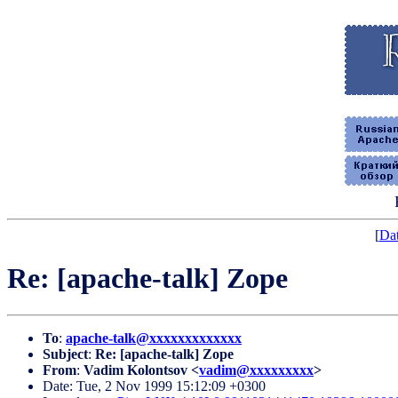
[
Dat
Re: [apache-talk] Zope
To
:
apache-talk@xxxxxxxxxxxxx
Subject
:
Re: [apache-talk] Zope
From
:
Vadim Kolontsov <
vadim@xxxxxxxxx
>
Date: Tue, 2 Nov 1999 15:12:09 +0300