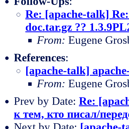
Follow-Ups
:
Re: [apache-talk] Re:
doc.tar.gz ?? 1.3.9PL
From:
Eugene Gros
References
:
[apache-talk] apache-
From:
Eugene Gros
Prev by Date:
Re: [apac
к тем, кто писал/пере
Next by Date:
[apache-ta