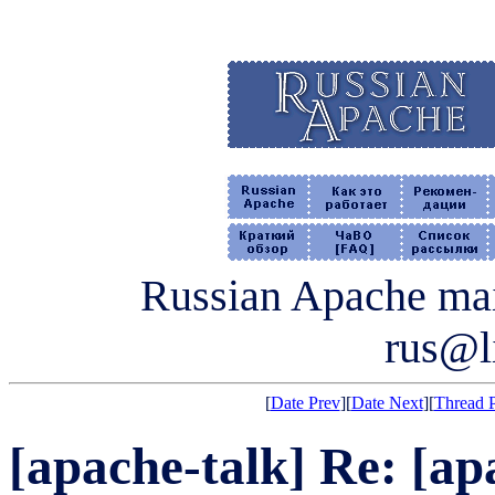
Russian Apache mail
rus@li
[
Date Prev
][
Date Next
][
Thread 
[apache-talk] Re: [ap