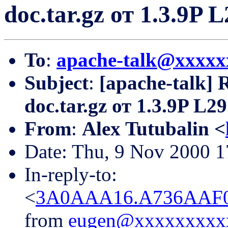
doc.tar.gz от 1.3.9P L
To
:
apache-talk@xxxxx
Subject
:
[apache-talk] 
doc.tar.gz от 1.3.9P L29
From
:
Alex Tutubalin <
Date: Thu, 9 Nov 2000 
In-reply-to:
<
3A0AAA16.A736AAF0
from
eugen@xxxxxxxxx