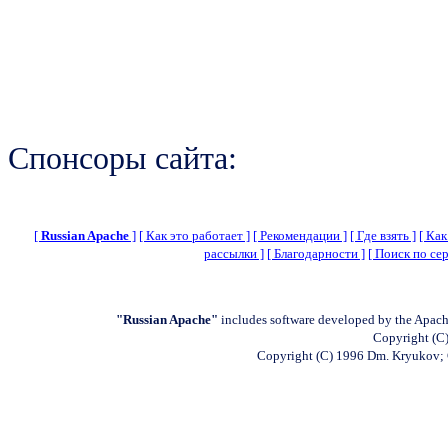
Спонсоры сайта:
[
Russian Apache
]
[ Как это работает ]
[ Рекомендации ]
[ Где взять ]
[ Как
рассылки ]
[ Благодарности ]
[ Поиск по сер
"Russian Apache"
includes software developed by the Apach
Copyright (C)
Copyright (C) 1996 Dm. Kryukov;