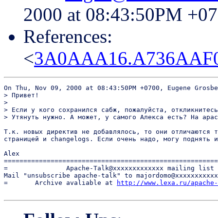
2000 at 08:43:50PM +0
References:
<
3A0AAA16.A736AAF0
On Thu, Nov 09, 2000 at 08:43:50PM +0700, Eugene Grosbe
> Привет!

> 

> Если у кого сохранился сабж, пожалуйста, откликнитесь
> Утянуть нужно. А может, у самого Алекса есть? На apac
Т.к. новых директив не добавлялось, то они отличаются т
страницей и changelogs. Если очень надо, могу поднять и
Alex

=======================================================
=               Apache-Talk@xxxxxxxxxxxxx mailing list 
Mail "unsubscribe apache-talk" to majordomo@xxxxxxxxxxx
=       Archive avaliable at 
http://www.lexa.ru/apache-