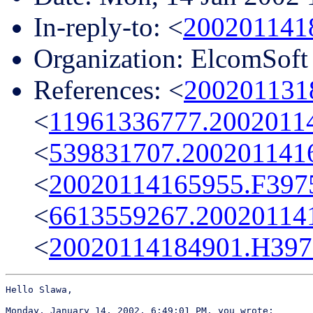
In-reply-to: <
200201141
Organization: ElcomSoft
References: <
200201131
<
11961336777.200201
<
539831707.20020114
<
20020114165955.F39
<
6613559267.2002011
<
20020114184901.H39
Hello Slawa,

Monday, January 14, 2002, 6:49:01 PM, you wrote:
