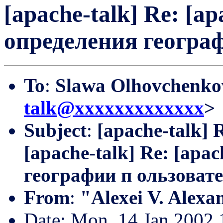
[apache-talk] Re: [a
определения геогра
To
:
Slawa Olhovchenko
talk@xxxxxxxxxxxxx
>
Subject
:
[apache-talk] R
[apache-talk] Re: [apa
географии п ользоват
From
:
"Alexei V. Alexa
Date: Mon, 14 Jan 2002