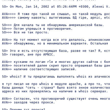
SO> On Mon, Jan 14, 2002 at 05:26:44PM +0300, Alexei V.
AVA>>>> Я тоже про такой не слышал, но такой модуль дос
AVA>>>> самому навоять: вытягиваешь БД ripe, apnic, etc
SO>>> Для начала ты не обнаружишь американской базы.

SO>>> Потом упрешься в противоречия.

SO>>> Все не так просто.

AVA>> На тот момент когда все это делалось, апниковские
AVA>> обнаружены, но в минимальном варианте. Остальная 
SO> Это и есть отсутствующая база, разве не так? Я, кст
SO> говорил, ане про APNIC.

AVA>> кусками по логам rle и многих других сайтов с бол
AVA>> посетителей далее скрип просто опрашивал базы дан
AVA>> наличие соответствующих записей.

SO> whois? И ты предлагаешь выполнять whois из апачевск
я тут писал не про whois в модуле apache, а про то, что
базы данных "сеть - страна" было взято энное количество
адреса из них проверялись на наличие в whois серверах.

AVA>> Согласен, что противоречий существует очень много
AVA>> заходов через прокси. 

SO> Причем тут прокси?
