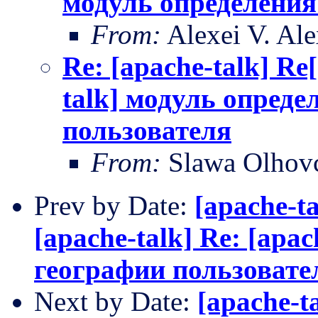
модуль определения
From:
Alexei V. Al
Re: [apache-talk] Re[
talk] модуль опреде
пользователя
From:
Slawa Olhov
Prev by Date:
[apache-ta
[apache-talk] Re: [apa
географии пользовате
Next by Date:
[apache-ta