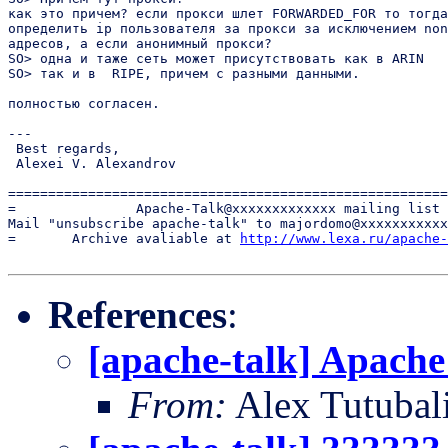
как это причем? если прокси шлет FORWARDED_FOR то тогда
определить ip пользователя за прокси за исключением non
адресов, а если анонимный прокси?

SO> одна и таже сеть может присутствовать как в ARIN

SO> так и в  RIPE, причем с разными данными.

полностью согласен.

--- 

 Best regards,

 Alexei V. Alexandrov

=======================================================
=               Apache-Talk@xxxxxxxxxxxxx mailing list 
Mail "unsubscribe apache-talk" to majordomo@xxxxxxxxxxx
=       Archive avaliable at 
http://www.lexa.ru/apache-
References
:
[apache-talk] Apache
From:
Alex Tutubal