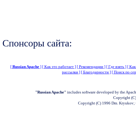
Спонсоры сайта:
[
Russian Apache
]
[ Как это работает ]
[ Рекомендации ]
[ Где взять ]
[ Как
рассылки ]
[ Благодарности ]
[ Поиск по сер
"Russian Apache"
includes software developed by the Apach
Copyright (C)
Copyright (C) 1996 Dm. Kryukov;