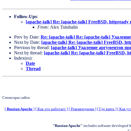
Follow-Ups
:
[apache-talk] Re: [apache-talk] FreeBSD, httpready
From:
Alex Tutubalin
Prev by Date:
Re: [apache-talk] Re: [apache-talk] Удален
Next by Date:
[apache-talk] Re: [apache-talk] FreeBSD, ht
Previous by thread:
[apache-talk] Удаление аргументов пр
Next by thread:
[apache-talk] Re: [apache-talk] FreeBSD, h
Index(es):
Date
Thread
Спонсоры сайта:
[
Russian Apache
]
[ Как это работает ]
[ Рекомендации ]
[ Где взять ]
[ Как ус
"Russian Apache"
includes software developed b
C