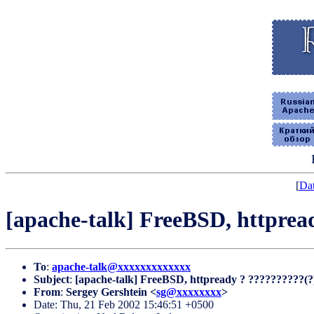
[
Dat
[apache-talk] FreeBSD, httprea
To
:
apache-talk@xxxxxxxxxxxxx
Subject
:
[apache-talk] FreeBSD, httpready ? ??????????(?
From
:
Sergey Gershtein <
sg@xxxxxxxx
>
Date: Thu, 21 Feb 2002 15:46:51 +0500