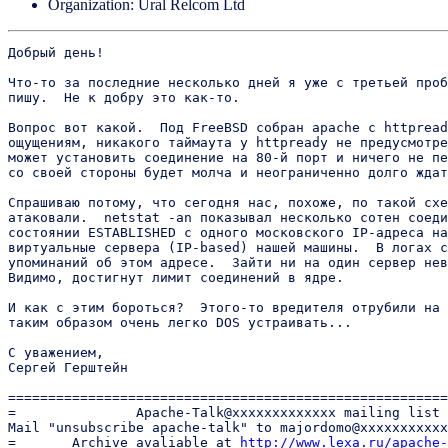
Organization: Ural Relcom Ltd
Добрый день!

Что-то за последние несколько дней я уже с третьей проб
пишу.  Не к добру это как-то.

Вопрос вот какой.  Под FreeBSD собран apache с httpread
ощущениям, никакого таймаута у httpready не предусмотре
может установить соединение на 80-й порт и ничего не пе
со своей стороны будет молча и неограниченно долго ждат
Спрашиваю потому, что сегодня нас, похоже, по такой схе
атаковали.  netstat -an показывал несколько сотен соеди
состоянии ESTABLISHED с одного московского IP-адреса на
виртуальные сервера (IP-based) нашей машины.  В логах с
упоминаний об этом адресе.  Зайти ни на один сервер нев
Видимо, достигнут лимит соединений в ядре.

И как с этим бороться?  Этого-то вредителя отрубили на 
таким образом очень легко DOS устраивать...

С уважением,

Сергей Герштейн 

=======================================================
=               Apache-Talk@xxxxxxxxxxxxx mailing list 
Mail "unsubscribe apache-talk" to majordomo@xxxxxxxxxxx
=       Archive avaliable at 
http://www.lexa.ru/apache-