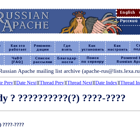
Russian Apache mailing list archive (apache-rus@lists.lexa.ru
e Prev
][
Date Next
][
Thread Prev
][
Thread Next
][
Date Index
][
Thread I
dy ? ??????????(?) ????-????
) ????-????