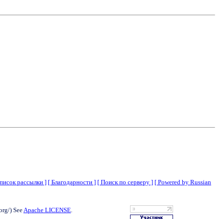
Список рассылки ]
[ Благодарности ]
[ Поиск по серверу ]
[ Powered by Russian
org/) See
Apache LICENSE
.