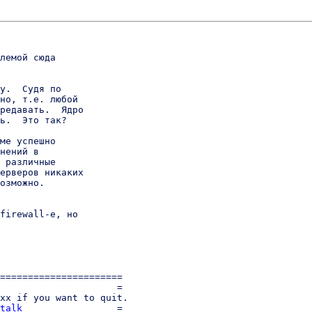
лемой сюда

y.  Судя по

но, т.е. любой

редавать.  Ядро

ь.  Это так?

ме успешно

нений в

 различные

ерверов никаких

озможно.

firewall-е, но

======================

                     =

xx if you want to quit.

talk
                 =
