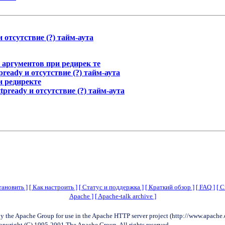
 и отсутствие (?) тайм-аута
ие аргументов при редирек те
tpready и отсутствие (?) тайм-аута
и редиректе
ttpready и отсутствие (?) тайм-аута
тановить ]
[ Как настроить ]
[ Статус и поддержка ]
[ Краткий обзор ]
[ FAQ ]
[ 
Apache ]
[ Apache-talk archive ]
y the Apache Group for use in the Apache HTTP server project (http://www.apache.
opyright (C) 1995-2001 The Apache Group. All rights reserved.