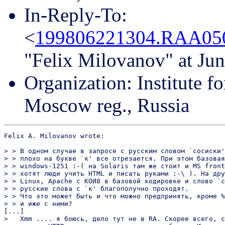
In-Reply-To:
<
199806221304.RAA05
"Felix Milovanov" at Ju
Organization: Institute f
Moscow reg., Russia
Felix A. Milovanov wrote:

> > В одном случае в запросе с русским словом `сосиски'
> > плохо на букве `к' все отрезается. При этом базовая
> > windows-1251 :-( на Solaris там же стоит и MS front
> > хотят люди учить HTML и писать руками :-\ ). На дру
> > Linux, Apache с КОИ8 в базовой кодировке и слово `с
> > русские слова с `к' благополучно проходят.

> > Что это может быть и что можно предпринять, кроме %
> > и иже с ними?

[...]

>   Xmm .... я боюсь, дело тут не в RA. Скорее всего, с