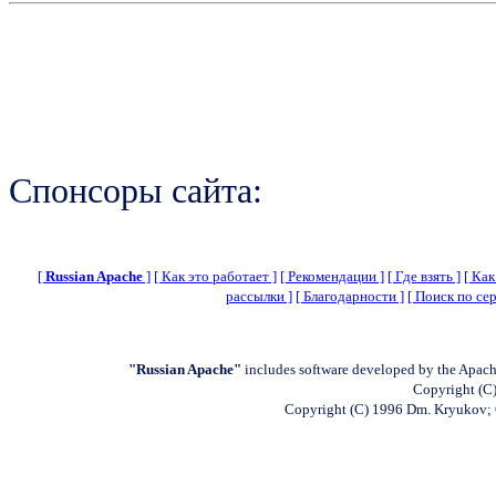
Спонсоры сайта:
[
Russian Apache
]
[ Как это работает ]
[ Рекомендации ]
[ Где взять ]
[ Как
рассылки ]
[ Благодарности ]
[ Поиск по сер
"Russian Apache"
includes software developed by the Apach
Copyright (C)
Copyright (C) 1996 Dm. Kryukov;