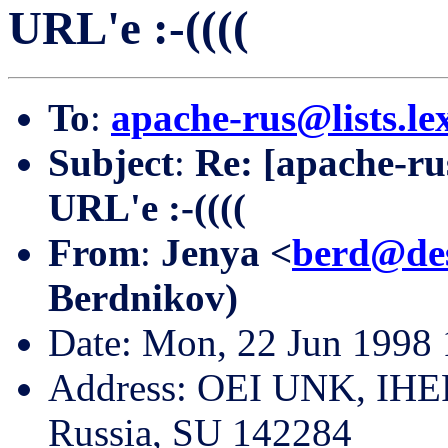
URL'e :-((((
To
:
apache-rus@lists.le
Subject
:
Re: [apache-r
URL'e :-((((
From
:
Jenya <
berd@des
Berdnikov)
Date: Mon, 22 Jun 1998
Address: OEI UNK, IHEP,
Russia, SU 142284