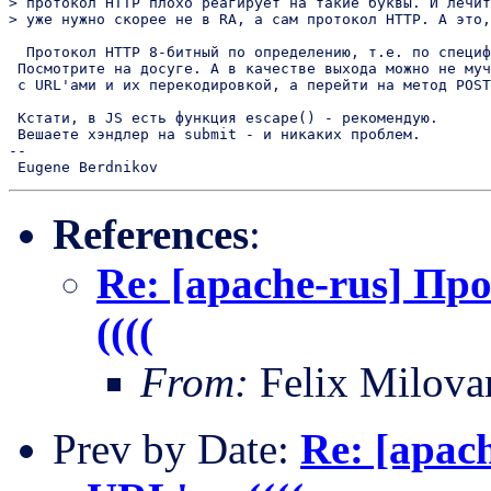
> протокол HTTP плохо реагирует на такие буквы. И лечит
> уже нужно скорее не в RA, а сам протокол HTTP. А это,
  Протокол HTTP 8-битный по определению, т.е. по специф
 Посмотрите на досуге. А в качестве выхода можно не муч
 с URL'ами и их перекодировкой, а перейти на метод POST
 Кстати, в JS есть функция escape() - рекомендую.

 Вешаете хэндлер на submit - и никаких проблем.

--

References
:
Re: [apache-rus] Пр
((((
From:
Felix Milova
Prev by Date:
Re: [apac