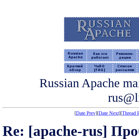
Russian Apache mail
rus@li
[
Date Prev
][
Date Next
][
Thread 
Re: [apache-rus] Пр