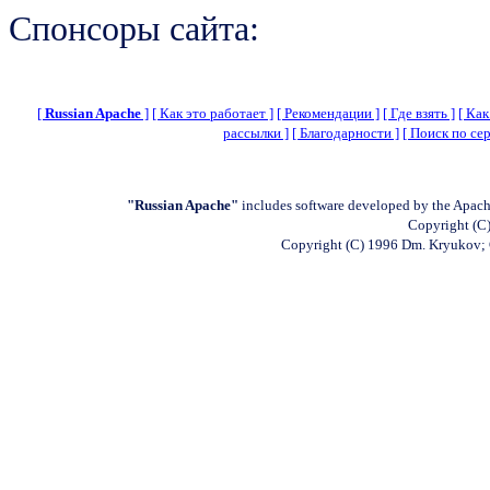
Спонсоры сайта:
[
Russian Apache
]
[ Как это работает ]
[ Рекомендации ]
[ Где взять ]
[ Как
рассылки ]
[ Благодарности ]
[ Поиск по сер
"Russian Apache"
includes software developed by the Apach
Copyright (C)
Copyright (C) 1996 Dm. Kryukov;