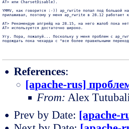
AT> или CharsetDisable).

YMMV, как говорится :-)) ap_rwrite попал под большой на
прилаживал, поэтому у меня ap_rwrite в 28.12 работает к
AT> Рекомендую апгрейд на 28.15, на него жалоб пока нет
AT> используется достаточно широко.

Угу. Пора, пожалуй... Поскольку у меня проблем с ap_rwr
подождать пока чехарда с "все более правильными перекод
References
:
[apache-rus] пробле
From:
Alex Tutubal
Prev by Date:
[apache-r
Next by Date:
[apache-r