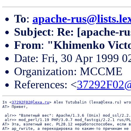
To
:
apache-rus@lists.le
Subject
:
Re: [apache-ru
From
:
"Khimenko Vict
Date: Fri, 30 Apr 1999 
Organization: MCCME
References: <
37292F02@
In <
37292F02@lexa.ru
> Alex Tutubalin (lexa@lexa.ru) wro
AT> Привет,

 alr>> "Взлетный вес": Apache/1.3.6 (Unix) mod_ssl/2.2.
 alr>> mod_perl/1.19 PHP/3.0.7 mod_fastcgi/2.2.1 rus/PL
AT> Эта, взлетный вес. PL28.12 неработоспособен, если в
AT> ap_rwrite, а перекодировка по каким-то причинам не 