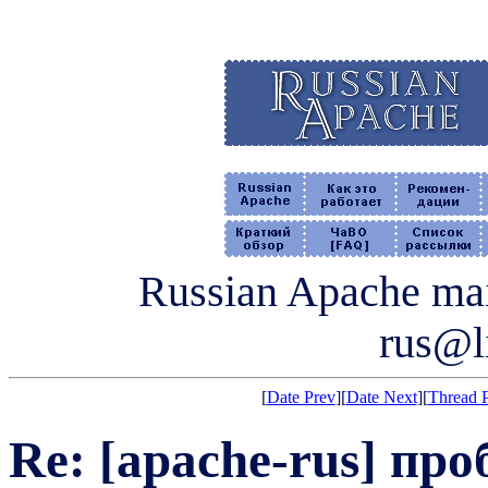
Russian Apache mail
rus@li
[
Date Prev
][
Date Next
][
Thread 
Re: [apache-rus] про