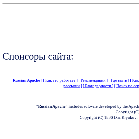
Спонсоры сайта:
[
Russian Apache
]
[ Как это работает ]
[ Рекомендации ]
[ Где взять ]
[ Как
рассылки ]
[ Благодарности ]
[ Поиск по сер
"Russian Apache"
includes software developed by the Apach
Copyright (C)
Copyright (C) 1996 Dm. Kryukov;