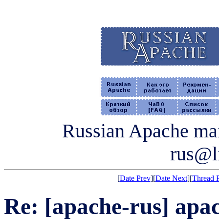
Russian Apache mail
rus@li
[
Date Prev
][
Date Next
][
Thread 
Re: [apache-rus] apa