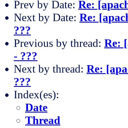
Prev by Date:
Re: [apac
Next by Date:
Re: [apac
???
Previous by thread:
Re: 
- ???
Next by thread:
Re: [apa
???
Index(es):
Date
Thread