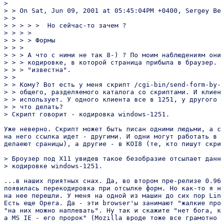
>

> > On Sat, Jun 09, 2001 at 05:45:04PM +0400, Sergey Be
> >

> > > > >  Но сейчас-то зачем ?

> > > >

> > > > Формы

> > >

> > > А что с ними не так 8-) ? По моим наблюдениям они
> > > кодировке, в которой страница прибыла в браузер. 
> > > "известна".

> >

> > Кому? Вот есть у меня скрипт /cgi-bin/send-form-by-
> > общего, разделяемого каталога со скриптами. И клиен
> > использует. У одного клиента все в 1251, у другого 
> > что делать?

> Скрипт говорит - кодировка windows-1251.

Уже неверно. Скрипт может быть писан одними людьми, а с
на него ссылка идет - другими. И одни могут работать в 
делаеют сраницы), а другие - в KOI8 (те, кто пишут скри
> Броузер под X11 увидев такое безобразие отсылает данн
> кодировке windows-1251.

...в наших приятных снах. Да, во втором пре-релизе 0.96
появилась перекодировка при отсылке форм. Но как-то я н
на нее перешли. У меня на одной из машин до сих пор Lin
Есть еще Opera. Да - эти browser'ы занимают "жалкие про
"на них можно наплевать". Ну так и скажите "нет бога, к
а MS IE - его пророк" (Mozilla вроде тоже все грамотно 