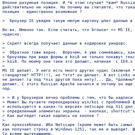
Вполне разумная позиция. И *в этом случае* *вам* Russia
действительно не нужен. Но почему вы считаете, что така
позиция - единственно возможная ?

>  Броузер IE увидев такую милую картину шлет данные в 
Во-во. Именно так. Если считать, что browser == MS IE, 
чудесно.

> Скрипт всегда получает данные в кодировке уиндовс.

>

>  Обратное тоже верно.  Впрочем, я уже сомневаюсь, как
> броузеры при виде формы в koi8 не только покажут текс
> koi8. По моему они таки это делают, начиная  с IE4.x

>

MS IE делает. У него есть много других чудес (включая *
стандартов* HTTP!!!), но *это* он делает. А вот Links н
не делает (а под *nix другой пока нету)... Да, *должны*
делают. С этого Russian Apache начался и потому он еще 
пор.

> > И у броузеров вечно проблемы с тем, что бы надписи 
> Может Вы путаете переокдировку win/koi с проблеммой ф
> используются в каких-то версиях netscape под X11 дял 
> определенный элементах экранна  - кнопках, shortcut's
> Как выглядит такая надпись на кнопке ?

>

Как крякозяблики. Ибо Netscape (кроме может быть самых 
как получает строку в Windows-1251, так ее и выводит. Ш
Со всеми вытекающими.
