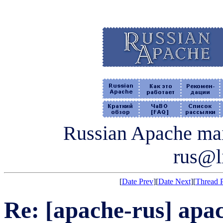
Russian Apache mail
rus@li
[
Date Prev
][
Date Next
][
Thread 
Re: [apache-rus] apa