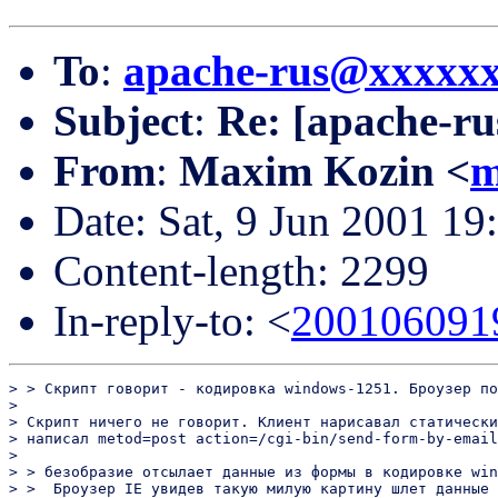
To
:
apache-rus@xxxxx
Subject
:
Re: [apache-ru
From
:
Maxim Kozin <
m
Date: Sat, 9 Jun 2001 1
Content-length: 2299
In-reply-to: <
200106091
> > Скрипт говорит - кодировка windows-1251. Броузер по
> 

> Скрипт ничего не говорит. Клиент нарисавал статически
> написал metod=post action=/cgi-bin/send-form-by-email
> 

> > безобразие отсылает данные из формы в кодировке win
> >  Броузер IE увидев такую милую картину шлет данные 