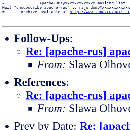
=               Apache-Rus@xxxxxxxxxxxxx mailing list  
Mail "unsubscribe apache-rus" to majordomo@xxxxxxxxxxxx
=       Archive avaliable at 
http://www.lexa.ru/mail-ar
Follow-Ups
:
Re: [apache-rus] apa
From:
Slawa Olhov
References
:
Re: [apache-rus] apa
From:
Slawa Olhov
Prev by Date:
Re: [apac