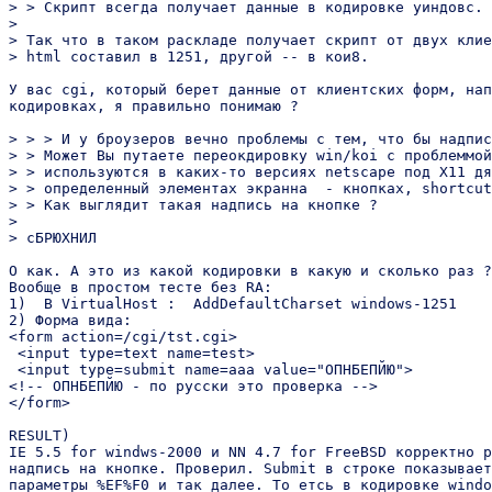
> > Скрипт всегда получает данные в кодировке уиндовс.

> 

> Так что в таком раскладе получает скрипт от двух клие
> html составил в 1251, другой -- в кои8.

У вас cgi, который берет данные от клиентских форм, нап
кодировках, я правильно понимаю ?

> > > И у броузеров вечно проблемы с тем, что бы надпис
> > Может Вы путаете переокдировку win/koi с проблеммой
> > используются в каких-то версиях netscape под X11 дя
> > определенный элементах экранна  - кнопках, shortcut
> > Как выглядит такая надпись на кнопке ?

> 

> сБРЮХНИЛ

О как. А это из какой кодировки в какую и сколько раз ?

Вообще в простом тесте без RA:

1)  В VirtualHost :  AddDefaultCharset windows-1251 

2) Форма вида:

<form action=/cgi/tst.cgi>

 <input type=text name=test>

 <input type=submit name=aaa value="ОПНБЕПЙЮ">

<!-- ОПНБЕПЙЮ - по русски это проверка -->

</form>

RESULT)

IE 5.5 for windws-2000 и NN 4.7 for FreeBSD корректно р
надпись на кнопке. Проверил. Submit в строке показывает

параметры %EF%F0 и так далее. То етсь в кодировке windo