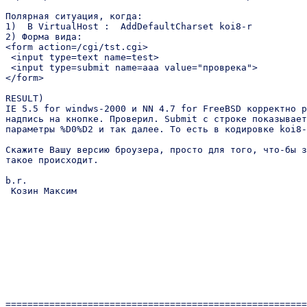
Полярная ситуация, когда:

1)  В VirtualHost :  AddDefaultCharset koi8-r

2) Форма вида:

<form action=/cgi/tst.cgi>

 <input type=text name=test>

 <input type=submit name=aaa value="проврека">

</form>

RESULT)

IE 5.5 for windws-2000 и NN 4.7 for FreeBSD корректно р
надпись на кнопке. Проверил. Submit с строке показывает

параметры %D0%D2 и так далее. То есть в кодировке koi8-
Скажите Вашу версию броузера, просто для того, что-бы з
такое происходит.

b.r.

 Козин Максим

=======================================================