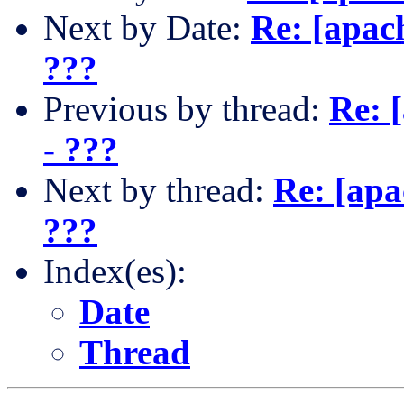
Next by Date:
Re: [apac
???
Previous by thread:
Re: 
- ???
Next by thread:
Re: [apa
???
Index(es):
Date
Thread