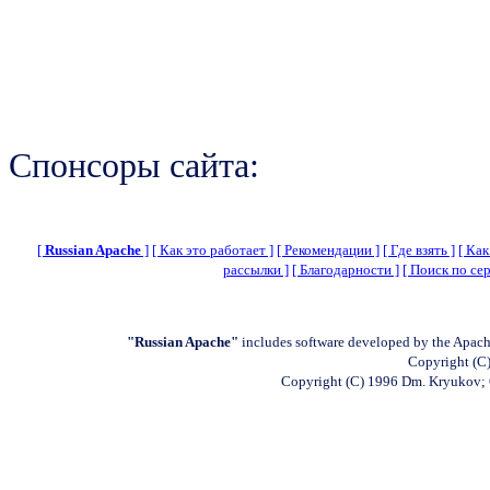
Спонсоры сайта:
[
Russian Apache
]
[ Как это работает ]
[ Рекомендации ]
[ Где взять ]
[ Как
рассылки ]
[ Благодарности ]
[ Поиск по сер
"Russian Apache"
includes software developed by the Apach
Copyright (C)
Copyright (C) 1996 Dm. Kryukov;