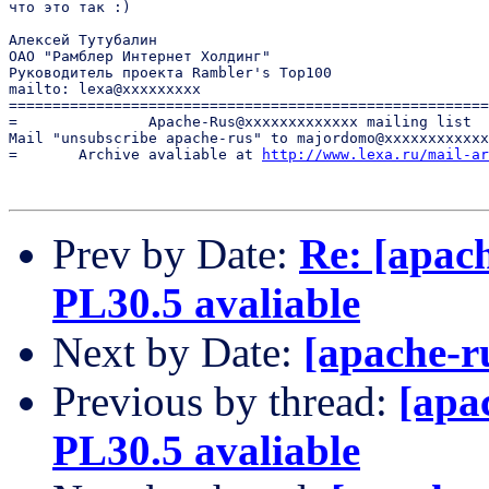
что это так :)

Алексей Тутубалин

ОАО "Рамблер Интернет Холдинг"

Руководитель проекта Rambler's Top100

mailto: lexa@xxxxxxxxx

=======================================================
=               Apache-Rus@xxxxxxxxxxxxx mailing list  
Mail "unsubscribe apache-rus" to majordomo@xxxxxxxxxxxx
=       Archive avaliable at 
http://www.lexa.ru/mail-ar
Prev by Date:
Re: [apac
PL30.5 avaliable
Next by Date:
[apache-r
Previous by thread:
[apa
PL30.5 avaliable