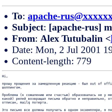
To
:
apache-rus@xxxxx
Subject
:
[apache-rus] m
From
:
Alex Tutubalin <
Date: Mon, 2 Jul 2001 1
Content-length: 779
Hi,

прошу прощения за замедленную реакцию - был out of offi
шоппингом.

Проблема (к сожалению или счастью) образовалась не у ме
какой) релей возвращал письма обратно и неправильно, от
отписан, mailq потерта.

Это письмо все должны получить в одном экземпляре, я по