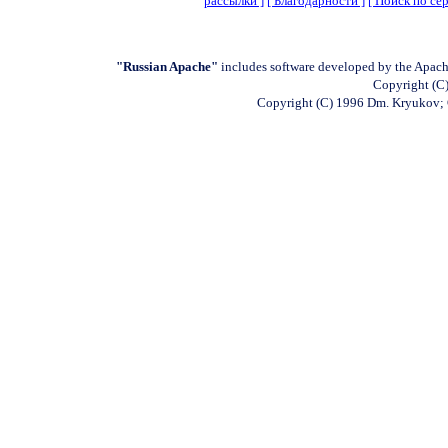
рассылки ]
[ Благодарности ]
[ Поиск по сер
"Russian Apache"
includes software developed by the Apach
Copyright (C)
Copyright (C) 1996 Dm. Kryukov;