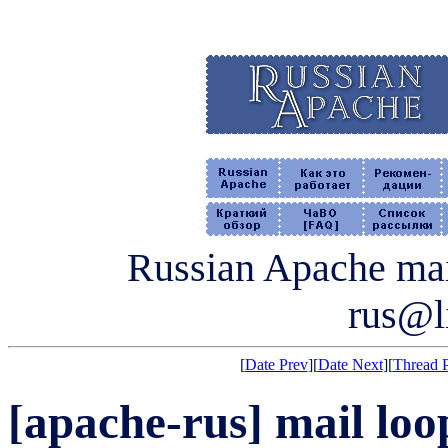
Russian Apache mail
rus@li
[
Date Prev
][
Date Next
][
Thread 
[apache-rus] mail loo