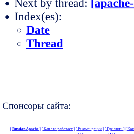
Next by thread:
[apache-
Index(es):
Date
Thread
Спонсоры сайта:
[
Russian Apache
]
[ Как это работает ]
[ Рекомендации ]
[ Где взять ]
[ Как