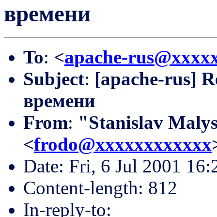
времени
To
:
<
apache-rus@xxxx
Subject
:
[apache-rus] R
времени
From
:
"Stanislav Malys
<
frodo@xxxxxxxxxxxx
Date: Fri, 6 Jul 2001 16
Content-length: 812
In-reply-to: