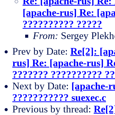
Re: [apache-rus] Re: 
[apache-rus] Re: [ap
?????????? ?????
From:
Sergey Plek
Prev by Date:
Re[2]: [ap
rus] Re: [apache-rus] 
??????? ?????????? ?
Next by Date:
[apache-r
??????????? suexec.c
Previous by thread:
Re[2