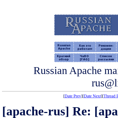
Russian Apache mail
rus@li
[
Date Prev
][
Date Next
][
Thread 
[apache-rus] Re: [ap