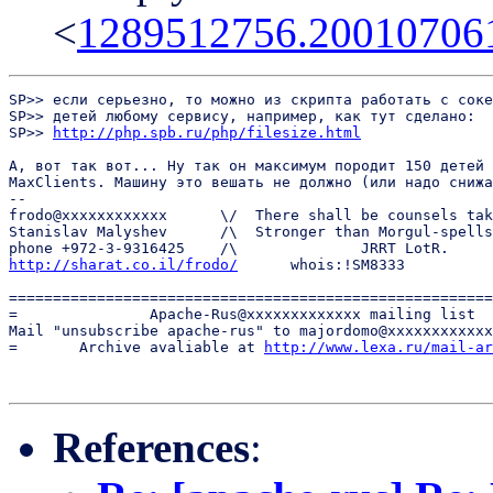
<
1289512756.2001070
SP>> если серьезно, то можно из скрипта работать с соке
SP>> детей любому сервису, например, как тут сделано:

SP>> 
http://php.spb.ru/php/filesize.html
А, вот так вот... Ну так он максимум породит 150 детей 
MaxClients. Машину это вешать не должно (или надо снижа
-- 

frodo@xxxxxxxxxxxx	\/  There shall be counsels taken

Stanislav Malyshev	/\  Stronger than Morgul-spells

http://sharat.co.il/frodo/
	whois:!SM8333

=======================================================
=               Apache-Rus@xxxxxxxxxxxxx mailing list  
Mail "unsubscribe apache-rus" to majordomo@xxxxxxxxxxxx
=       Archive avaliable at 
http://www.lexa.ru/mail-ar
References
: