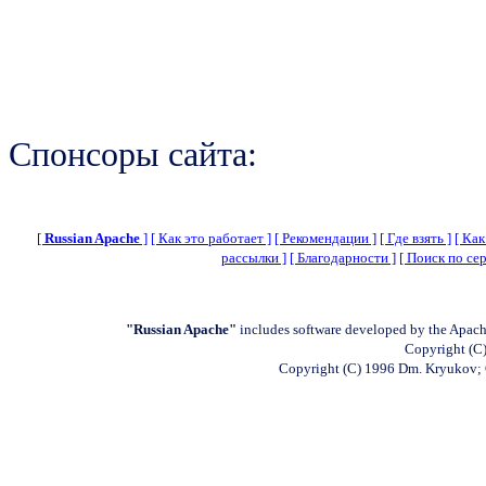
Спонсоры сайта:
[
Russian Apache
]
[ Как это работает ]
[ Рекомендации ]
[ Где взять ]
[ Как
рассылки ]
[ Благодарности ]
[ Поиск по сер
"Russian Apache"
includes software developed by the Apach
Copyright (C)
Copyright (C) 1996 Dm. Kryukov;