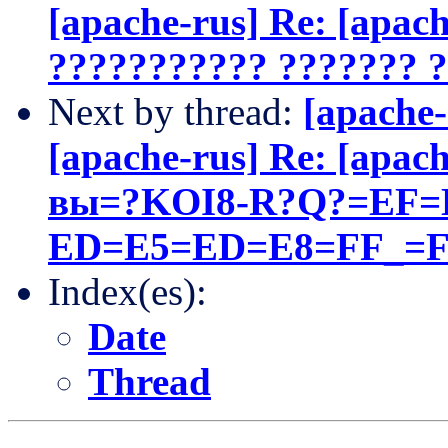
[apache-rus] Re: [apach
??????????? ??????? 
Next by thread:
[apache-
[apache-rus] Re: [apac
вы=?KOI8-R?Q?=EF=
ED=E5=ED=E8=FF_=F
Index(es):
Date
Thread