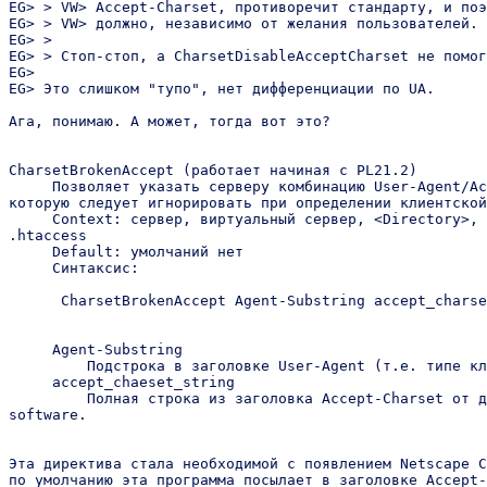
EG> > VW> Accept-Charset, противоречит стандарту, и поэ
EG> > VW> должно, независимо от желания пользователей.

EG> >

EG> > Стоп-стоп, а CharsetDisableAcceptCharset не помог
EG>

EG> Это cлишком "тупо", нет дифференциации по UA.

Ага, понимаю. А может, тогда вот это?

CharsetBrokenAccept (работает начиная с PL21.2)

     Позволяет указать серверу комбинацию User-Agent/Ac
которую следует игнорировать при определении клиентской
     Context: сервер, виртуальный сервер, <Directory>, 
.htaccess

     Default: умолчаний нет

     Синтаксис:

      CharsetBrokenAccept Agent-Substring accept_charse
     Agent-Substring

         Подстрока в заголовке User-Agent (т.е. типе кл
     accept_chaeset_string

         Полная строка из заголовка Accept-Charset от д
software.

Эта директива стала необходимой с появлением Netscape C
по умолчанию эта программа посылает в заголовке Accept-