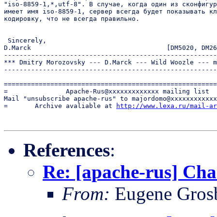
"iso-8859-1,*,utf-8". В случае, когда один из сконфигур
имеет имя iso-8859-1, сервер всегда будет показывать кл
кодировку, что не всегда правильно.

 Sincerely,

D.Marck                                   [DM5020, DM26
-------------------------------------------------------
*** Dmitry Morozovsky --- D.Marck --- Wild Woozle --- m
-------------------------------------------------------
=======================================================
=               Apache-Rus@xxxxxxxxxxxxx mailing list  
Mail "unsubscribe apache-rus" to majordomo@xxxxxxxxxxxx
=       Archive avaliable at 
http://www.lexa.ru/mail-ar
References
:
Re: [apache-rus] Cha
From:
Eugene Gros