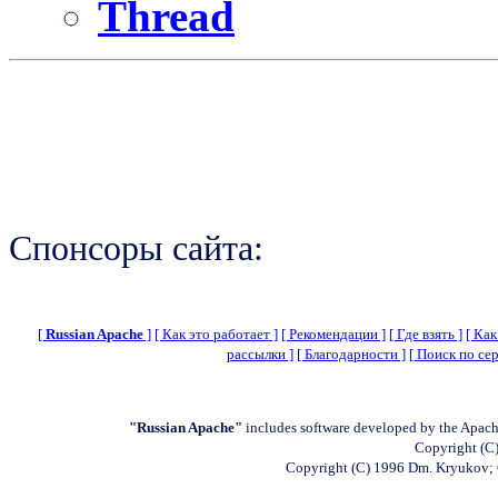
Thread
Спонсоры сайта:
[
Russian Apache
]
[ Как это работает ]
[ Рекомендации ]
[ Где взять ]
[ Как
рассылки ]
[ Благодарности ]
[ Поиск по сер
"Russian Apache"
includes software developed by the Apach
Copyright (C)
Copyright (C) 1996 Dm. Kryukov;