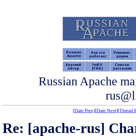
Russian Apache mail
rus@li
[
Date Prev
][
Date Next
][
Thread 
Re: [apache-rus] Cha