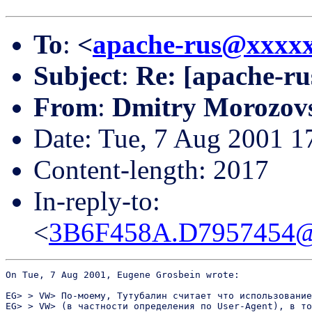
To
:
<
apache-rus@xxxx
Subject
:
Re: [apache-ru
From
:
Dmitry Morozov
Date: Tue, 7 Aug 2001 
Content-length: 2017
In-reply-to:
<
3B6F458A.D7957454@
On Tue, 7 Aug 2001, Eugene Grosbein wrote:

EG> > VW> По-моему, Тутубалин считает что использование
EG> > VW> (в частности определения по User-Agent), в то