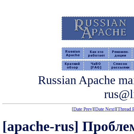
Russian Apache mail
rus@li
[
Date Prev
][
Date Next
][
Thread 
[apache-rus] Пробле