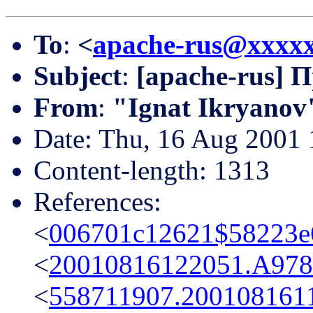
To
:
<
apache-rus@xxxx
Subject
:
[apache-rus] 
From
:
"Ignat Ikryanov
Date: Thu, 16 Aug 2001
Content-length: 1313
References:
<
006701c12621$58223e
<
20010816122051.A97
<
558711907.20010816