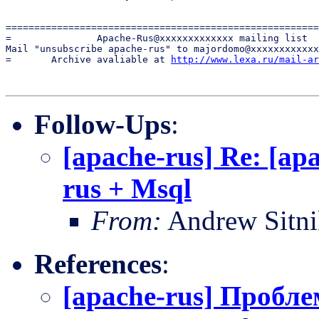
=======================================================
=               Apache-Rus@xxxxxxxxxxxxx mailing list  
Mail "unsubscribe apache-rus" to majordomo@xxxxxxxxxxxx
=       Archive avaliable at 
http://www.lexa.ru/mail-ar
Follow-Ups
:
[apache-rus] Re: [a
rus + Msql
From:
Andrew Sitn
References
:
[apache-rus] Пробле