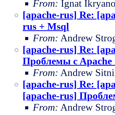
From:
Ignat Ikryan
[apache-rus] Re: [a
rus + Msql
From:
Andrew Stro
[apache-rus] Re: [ap
Проблемы c Apache 
From:
Andrew Sitn
[apache-rus] Re: [apa
[apache-rus] Пробле
From:
Andrew Stro