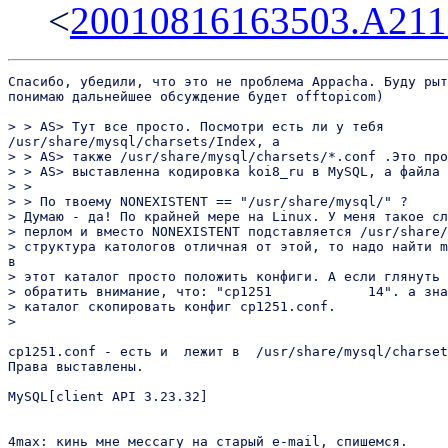
<
20010816163503.A21
Спасибо, убедили, что это не проблема Appacha. Буду рыт
понимаю дальнейшее обсуждение будет offtopicom)

> > AS> Тут все просто. Посмотри есть ли у тебя

/usr/share/mysql/charsets/Index, а

> > AS> также /usr/share/mysql/charsets/*.conf .Это про
> > AS> выставленна кодировка koi8_ru в MySQL, а файла 
> >

> > По твоему NONEXISTENT == "/usr/share/mysql/" ?

> Думаю - да! По крайней мере на Linux. У меня такое сл
> перлом и вместо NONEXISTENT подставляется /usr/share/
> структура катологов отличная от этой, то надо найти m
в

> этот каталог просто положить конфиги. А если глянуть 
> обратить внимание, что: "cp1251            14". а зна
> каталог скопировать конфиг cp1251.conf.

>

cp1251.conf - есть и  лежит в  /usr/share/mysql/charset
Права выставлены.

MySQL[client API 3.23.32]

4max: кинь мне мессагу на старый e-mail, спишемся.
