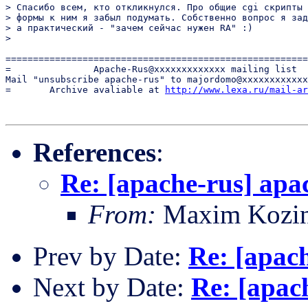
> Спасибо всем, кто откликнулся. Про общие cgi скрипты 
> формы к ним я забыл подумать. Собственно вопрос я зад
> а практический - "зачем сейчас нужен RA" :)

>

=======================================================
=               Apache-Rus@xxxxxxxxxxxxx mailing list  
Mail "unsubscribe apache-rus" to majordomo@xxxxxxxxxxxx
=       Archive avaliable at 
http://www.lexa.ru/mail-ar
References
:
Re: [apache-rus] apa
From:
Maxim Kozi
Prev by Date:
Re: [apac
Next by Date:
Re: [apac