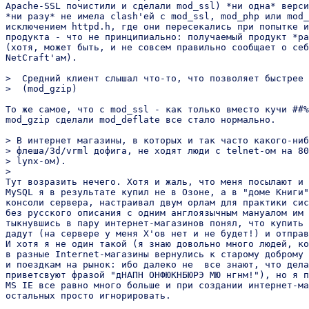
Apache-SSL почистили и сделали mod_ssl) *ни одна* верси
*ни разу* не имела clash'ей с mod_ssl, mod_php или mod_
исключением httpd.h, где они пересекались при попытке и
продукта - что не принципиально: получаемый продукт *ра
(хотя, может быть, и не совсем правильно сообщает о себ
NetCraft'ам).

>  Средний клиент слышал что-то, что позволяет быстрее 
>  (mod_gzip)

То же самое, что с mod_ssl - как только вместо кучи ##%
mod_gzip сделали mod_deflate все стало нормально.

> В интернет магазины, в которых и так часто какого-ниб
> флеша/3d/vrml дофига, не ходят люди с telnet-ом на 80
> lynx-ом).

>

Тут возразить нечего. Хотя и жаль, что меня посылают и 
MySQL я в результате купил не в Озоне, а в "доме Книги"
консоли сервера, настраивал двум орлам для практики сис
без русского описания с одним англоязычным мануалом им 
тыкнувшись в пару интернет-магазинов понял, что купить 
дадут (на сервере у меня X'ов нет и не будет!) и отправ
И хотя я не один такой (я знаю довольно много людей, ко
в разные Internet-магазины вернулись к старому доброму 
и поездкам на рынок: ибо далеко не  все знают, что дела
приветсвуют фразой "дНАПН ОНФЮКНБЮРЭ МЮ нгнм!"), но я п
MS IE все равно много больше и при создании интернет-ма
остальных просто игнорировать.
