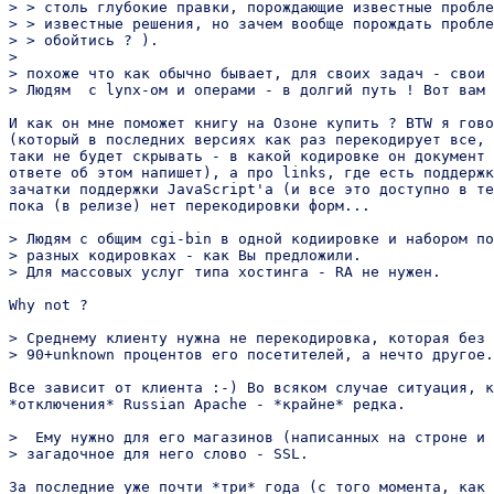
> > столь глубокие правки, порождающие известные пробле
> > известные решения, но зачем вообще порождать пробле
> > обойтись ? ).

>

> похоже что как обычно бывает, для своих задач - свои 
> Людям  с lynx-ом и операми - в долгий путь ! Вот вам 
И как он мне поможет книгу на Озоне купить ? BTW я гово
(который в последних версиях как раз перекодирует все, 
таки не будет скрывать - в какой кодировке он документ 
ответе об этом напишет), а про links, где есть поддержк
зачатки поддержки JavaScript'а (и все это доступно в те
пока (в релизе) нет перекодировки форм...

> Людям с общим cgi-bin в одной кодиировке и набором по
> разных кодировках - как Вы предложили.

> Для массовых услуг типа хостинга - RA не нужен.

Why not ?

> Среднему клиенту нужна не перекодировка, которая без 
> 90+unknown процентов его посетителей, а нечто другое.

Все зависит от клиента :-) Во всяком случае ситуация, к
*отключения* Russian Apache - *крайне* редка.

>  Ему нужно для его магазинов (написанных на строне и 
> загадочное для него слово - SSL.

За последние уже почти *три* года (с того момента, как 