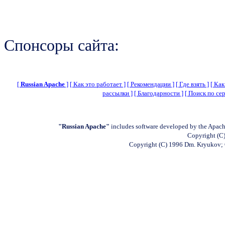
Спонсоры сайта:
[
Russian Apache
]
[ Как это работает ]
[ Рекомендации ]
[ Где взять ]
[ Как
рассылки ]
[ Благодарности ]
[ Поиск по сер
"Russian Apache"
includes software developed by the Apach
Copyright (C)
Copyright (C) 1996 Dm. Kryukov;