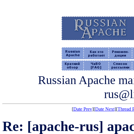
Russian Apache mail
rus@li
[
Date Prev
][
Date Next
][
Thread 
Re: [apache-rus] apa