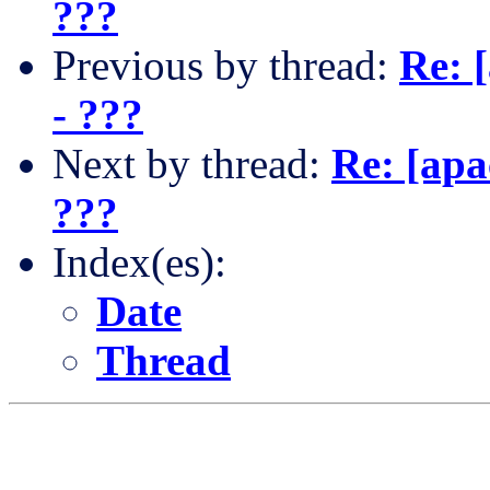
???
Previous by thread:
Re: 
- ???
Next by thread:
Re: [apa
???
Index(es):
Date
Thread