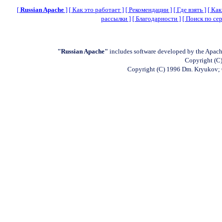
[
Russian Apache
]
[ Как это работает ]
[ Рекомендации ]
[ Где взять ]
[ Как
рассылки ]
[ Благодарности ]
[ Поиск по сер
"Russian Apache"
includes software developed by the Apach
Copyright (C)
Copyright (C) 1996 Dm. Kryukov;