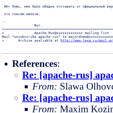
 AK> Плюс, мне было обидно отставать от официальной вер
 это совсем мелочи.

-- 

		Bor.

=======================================================
=               Apache-Rus@xxxxxxxxxxxxx mailing list  
Mail "unsubscribe apache-rus" to majordomo@xxxxxxxxxxxx
=       Archive avaliable at 
http://www.lexa.ru/mail-ar
References
:
Re: [apache-rus] apa
From:
Slawa Olhov
Re: [apache-rus] apa
From:
Maxim Kozi