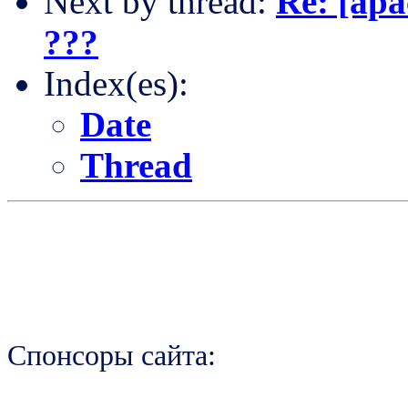
Next by thread:
Re: [apa
???
Index(es):
Date
Thread
Спонсоры сайта: