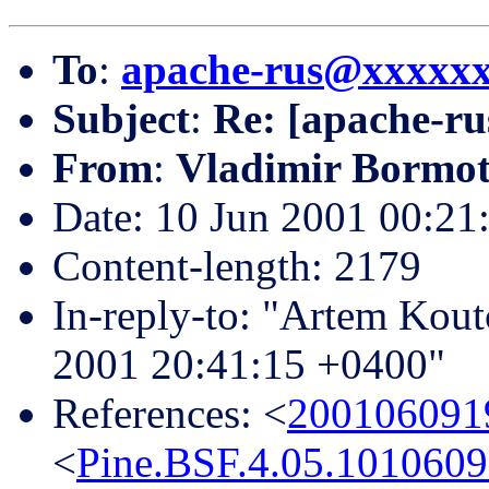
To
:
apache-rus@xxxxx
Subject
:
Re: [apache-ru
From
:
Vladimir Bormot
Date: 10 Jun 2001 00:21
Content-length: 2179
In-reply-to: "Artem Kout
2001 20:41:15 +0400"
References: <
200106091
<
Pine.BSF.4.05.101060