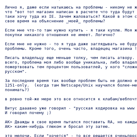
 Лично я, даже если натыкаюсь на проблемы - никому не ж
 что "вот тот магазин написан в расчете что туда будут 
 таки хочу туда из IE. Зачем жаловаться? Какой в этом с
 свое время на объяснение _моей_ проблемы? 

 Если мне что-то там нужно купить - я таки куплю. Моя ж
 покупки никакого отношения не имеет. Логично? 

 Если мне не нужно - то я туда даже заглядывать не буду
 проблемы. Кроме того, очень часто, владецец магазина !
 Писать владельцу еще меньше толку, чем писать атвору. 
 всего, проблема моя либо вообще уникальна, либо владел
 пожертвовать тем процентом пользоватлей, у кого "сложн
 русском". 

 За последние время так вообще проблем быть не должно е
 1251-only.  (когда там Netscape/Unix научился более-ме
 понимать?)

 в ровно той-же мере это все относится к клабам/вебпочт
 Витус дааавно уже говорил - "русская кодировка на www 
 И говорил почему ;)

 AK> Дважды в свое время пытался поставить RA, но кажды
 AK> каким-нибудь глюком и бросал эту затею. 

 это мелочи. Если "хочется" - то все решается оченьпрос