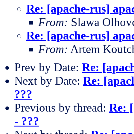
Re: [apache-rus] apa
From:
Slawa Olhov
Re: [apache-rus] apa
From:
Artem Koutc
Prev by Date:
Re: [apac
Next by Date:
Re: [apac
???
Previous by thread:
Re: 
- ???