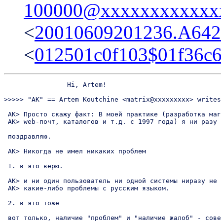
100000@xxxxxxxxxxxx
<
20010609201236.A64
<
012501c0f103$01f36c
		Hi, Artem!

>>>>> "AK" == Artem Koutchine <matrix@xxxxxxxxx> writes
 AK> Просто скажу факт: В моей практике (разработка маг
 AK> web-почт, каталогов и т.д. с 1997 года) я ни разу 
 поздравляю.

 AK> Никогда не имел никаких проблем 

 1. в это верю.

 AK> и ни один пользователь ни одной системы ниразу не 
 AK> какие-либо проблемы с русским языком.

 2. в это тоже

 вот только, наличие "проблем" и "наличие жалоб" - сове