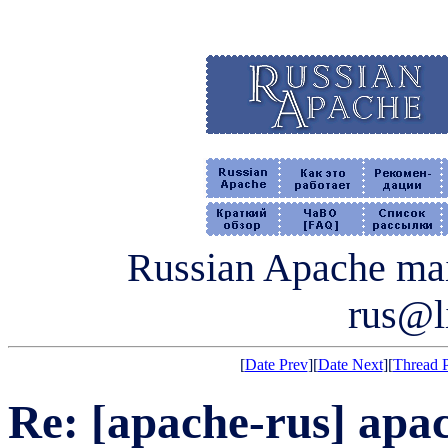
Russian Apache mail
rus@li
[
Date Prev
][
Date Next
][
Thread 
Re: [apache-rus] apa