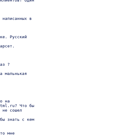
клиентов? Один

 написанных в

ке. Русский

арсет.

аз ?

а мальнькая

о на

tml.ru? Что бы

 не сошел

бы знать с кем

то мне
