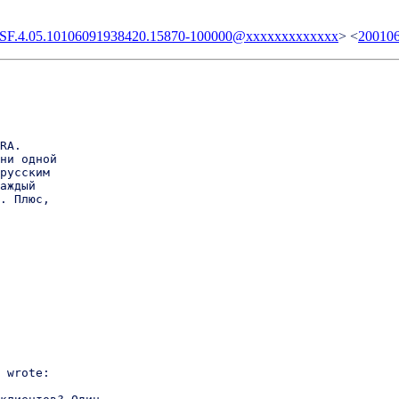
BSF.4.05.10106091938420.15870-100000@xxxxxxxxxxxxx
> <
20010
RA.

ни одной

русским

аждый

. Плюс,

 wrote:
