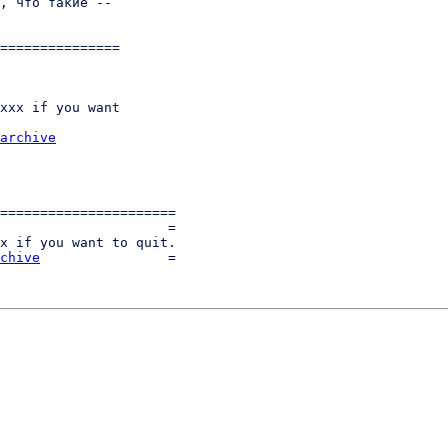
, что такие --

===============

xxx if you want

archive
======================

                     =

x if you want to quit.

chive
                =
