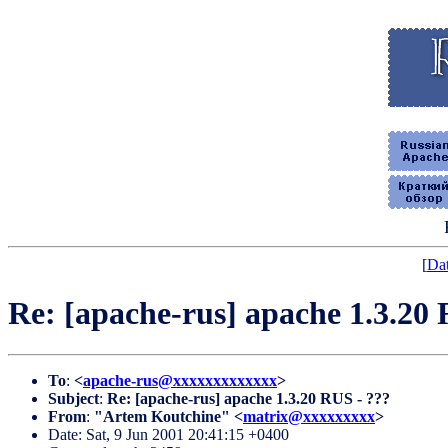
[
Dat
Re: [apache-rus] apache 1.3.20
To
:
<
apache-rus@xxxxxxxxxxxxx
>
Subject
:
Re: [apache-rus] apache 1.3.20 RUS - ???
From
:
"Artem Koutchine" <
matrix@xxxxxxxxx
>
Date: Sat, 9 Jun 2001 20:41:15 +0400