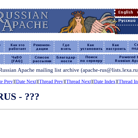
Russian Apache mailing list archive (apache-rus@lists.lexa.ru
e Prev
][
Date Next
][
Thread Prev
][
Thread Next
][
Date Index
][
Thread I
 RUS - ???