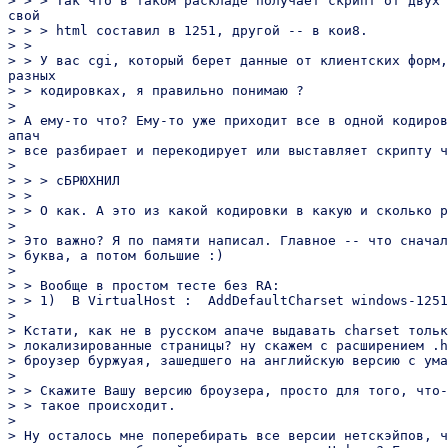
> > > Так что в таком раскладе получает скрипт от двух 
свой

> > > html составил в 1251, другой -- в кои8.

> >

> > У вас cgi, который берет данные от клиентских форм,
разных

> > кодировках, я правильно понимаю ?

>

> А ему-то что? Ему-то уже приходит все в одной кодиров
апач

> все разбирает и перекодирует или выставляет скрипту ч
>

> > > сБРЮХНИЛ

> >

> > О как. А это из какой кодировки в какую и сколько р
>

> Это важно? Я по памяти написал. Главное -- что сначал
> буква, а потом большие :)

>

> > Вообще в простом тесте без RA:

> > 1)  В VirtualHost :  AddDefaultCharset windows-1251

>

> Кстати, как не в русском апаче выдавать charset тольк
> локализированные страницы? ну скажем с расширением .h
> броузер буржуая, зашедшего на английскую версию с ума
>

> > Скажите Вашу версию броузера, просто для того, что-
> > такое происходит.

>

> Ну осталось мне поперебирать все версии нетскэйпов, ч