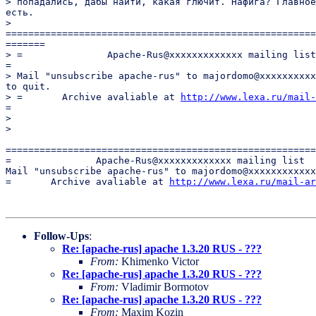
> попадались, дабы найти, какая глючит. Нафига? Главное
есть.

>

=======================================================
=======

> =               Apache-Rus@xxxxxxxxxxxxx mailing list

=

> Mail "unsubscribe apache-rus" to majordomo@xxxxxxxxxx
to quit.

> =       Archive avaliable at 
http://www.lexa.ru/mail-
=

>

>

=======================================================
=               Apache-Rus@xxxxxxxxxxxxx mailing list  
Mail "unsubscribe apache-rus" to majordomo@xxxxxxxxxxxx
=       Archive avaliable at 
http://www.lexa.ru/mail-ar
Follow-Ups
:
Re: [apache-rus] apache 1.3.20 RUS - ???
From:
Khimenko Victor
Re: [apache-rus] apache 1.3.20 RUS - ???
From:
Vladimir Bormotov
Re: [apache-rus] apache 1.3.20 RUS - ???
From:
Maxim Kozin