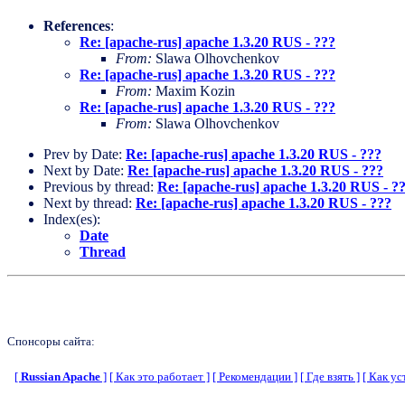
References
:
Re: [apache-rus] apache 1.3.20 RUS - ???
From:
Slawa Olhovchenkov
Re: [apache-rus] apache 1.3.20 RUS - ???
From:
Maxim Kozin
Re: [apache-rus] apache 1.3.20 RUS - ???
From:
Slawa Olhovchenkov
Prev by Date:
Re: [apache-rus] apache 1.3.20 RUS - ???
Next by Date:
Re: [apache-rus] apache 1.3.20 RUS - ???
Previous by thread:
Re: [apache-rus] apache 1.3.20 RUS - ?
Next by thread:
Re: [apache-rus] apache 1.3.20 RUS - ???
Index(es):
Date
Thread
Спонсоры сайта:
[
Russian Apache
]
[ Как это работает ]
[ Рекомендации ]
[ Где взять ]
[ Как ус