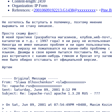
Content-length: 2459
Organization: IP Form
References: <
20010609192213.G1438@xxxxxxxxx
> <
Pine.
Не хотелось бы вступать в полемику, поэтому мнение

выражать не стану никакое.

Просто скажу факт:

В моей практике (разработка магазинов, клубов,web-почт,

каталогов и т.д. с 1997 года) я ни разу не использовал 
Никогда не имел никаких проблем и ни один пользователь 
системы ниразу не пожаловался на какие-либо проблемы с 
языком. Дважды в свое время пытался поставить RA, но  к
раз встречался с каким-нибудь глюком и бросал эту затею
мне было обидно отставать от официальной версии.

Артем

----- Original Message -----

From: "Slawa Olhovchenkov" <slw@xxxxxxxxx>

To: <apache-rus@xxxxxxxxxxxxx>

Sent: Saturday, June 09, 2001 8:12 PM

Subject: Re: [apache-rus] apache 1.3.20 RUS - ???

> On Sat, Jun 09, 2001 at 07:54:49PM +0400, Maxim Kozin
>
