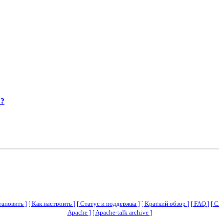
??
тановить ]
[ Как настроить ]
[ Статус и поддержка ]
[ Краткий обзор ]
[ FAQ ]
[ 
Apache ]
[ Apache-talk archive ]