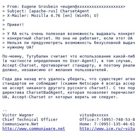
> From: Eugene Grosbein <eugen@xxxxxxxxxxxxxxxxxxx>

> Subject: [apache-rus] CharsetAgent

> X-Mailer: Mozilla 4.76 [en] (Win95; U)

>

> Привет!

>

> У RA есть очень полезная возможность выдавать конкрет
> конкретный charset. Но она не работает, если этот UA 
> Нельзя ли предусмотреть возможность безусловной выдач
> нужному UA?

По-моему, Тутубалин считает что использование какой-либ
(в частности определения по User-Agent), в том случае, 
Accept-Charset, противоречит стандарту, и поэтому реали
должно, независимо от желания пользователей.

Года два назад его удалось убедить, что существуют аген
стандартов не соблюдают (скажем Netscape 4 всегда accep
не accept никакого другого русского charset). С тех пор
директива CharsetBadAgent, которая позволяет перечислит
UA, Accept-Charset от которых верить не следует.

-- 

Victor Wagner			vitus@xxxxxx

Chief Technical Officer		Office:7-(095)-748-53-88

http://www.communiware.net
http://www.ice.ru/~vitu