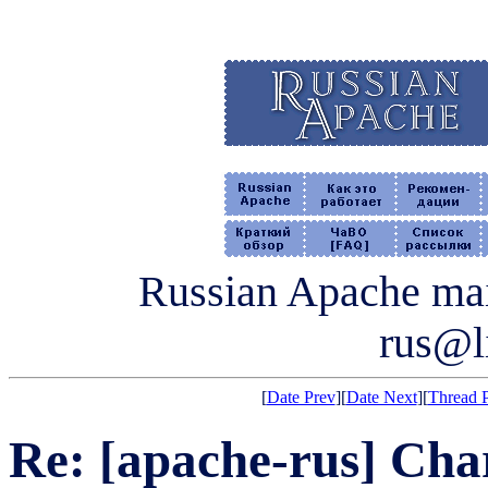
Russian Apache mail
rus@li
[
Date Prev
][
Date Next
][
Thread 
Re: [apache-rus] Cha