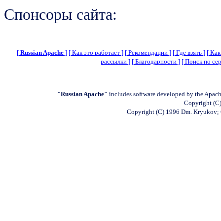
Спонсоры сайта:
[
Russian Apache
]
[ Как это работает ]
[ Рекомендации ]
[ Где взять ]
[ Как
рассылки ]
[ Благодарности ]
[ Поиск по сер
"Russian Apache"
includes software developed by the Apach
Copyright (C)
Copyright (C) 1996 Dm. Kryukov;