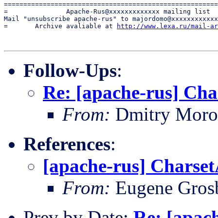
=======================================================
=               Apache-Rus@xxxxxxxxxxxxx mailing list  
Mail "unsubscribe apache-rus" to majordomo@xxxxxxxxxxxx
=       Archive avaliable at 
http://www.lexa.ru/mail-ar
Follow-Ups
:
Re: [apache-rus] Cha
From:
Dmitry Moro
References
:
[apache-rus] Charse
From:
Eugene Gros
Prev by Date:
Re: [apac