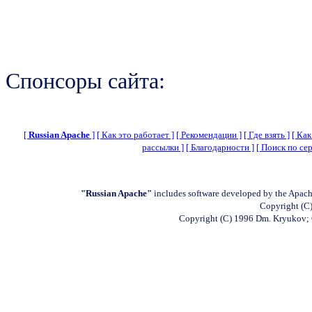
Спонсоры сайта:
[
Russian Apache
]
[ Как это работает ]
[ Рекомендации ]
[ Где взять ]
[ Как
рассылки ]
[ Благодарности ]
[ Поиск по сер
"Russian Apache"
includes software developed by the Apach
Copyright (C)
Copyright (C) 1996 Dm. Kryukov;