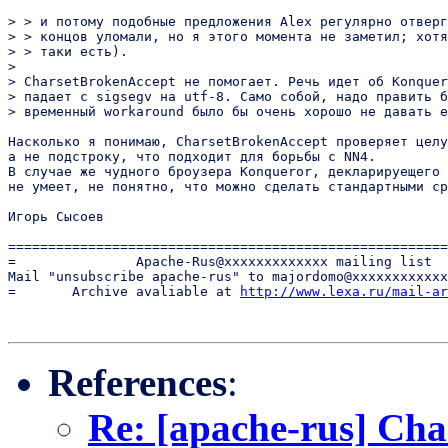
> > и потому подобные предложения Alex регулярно отверг
> > концов уломали, но я этого момента не заметил; хотя
> > таки есть).

> 

> CharsetBrokenAccept не помогает. Речь идет об Konquer
> падает с sigsegv на utf-8. Само собой, надо править б
> временный workaround было бы очень хорошо не давать е
Насколько я понимаю, CharsetBrokenAccept проверяет целу
а не подстроку, что подходит для борьбы с NN4.

В случае же чудного броузера Konqueror, декларируещего 
не умеет, не понятно, что можно сделать стандартными ср
Игорь Сысоев

=======================================================
=               Apache-Rus@xxxxxxxxxxxxx mailing list  
Mail "unsubscribe apache-rus" to majordomo@xxxxxxxxxxxx
=       Archive avaliable at 
http://www.lexa.ru/mail-ar
References
:
Re: [apache-rus] Cha