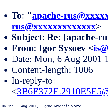
To
:
"
apache-rus@xxxx
rus@xxxxxxxxxxxxx
>
Subject
:
Re: [apache-ru
From
:
Igor Sysoev <
is
Date: Mon, 6 Aug 2001 
Content-length: 1006
In-reply-to:
<
3B6E372E.2910E5E5@
On Mon, 6 Aug 2001, Eugene Grosbein wrote:
