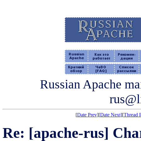
Russian Apache mail
rus@li
[
Date Prev
][
Date Next
][
Thread 
Re: [apache-rus] Cha